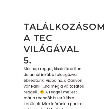
TALÁLKOZÁSOM
A TEC
VILÁGÁVAL
5.
Másnap reggel, kissé fáradtan
de annál inkább felcsigázva
ébredtünk. Hiába no, a Canyon
vár Ránk! …na meg a változatos
reggeli…
A reggeli mellett
már a teendők is terítékre
kerülnek. Mire leérünk a partra