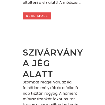
eltölteni a víz alatt! A módszer...
READ MORE
SZIVÁRVÁNY
A JÉG
ALATT
Szombat reggel van, az ég
felhőtlen mélykék és a felkelő
nap tisztán ragyog. A hőmérő
mínusz tizenkét fokot mutat.
Lassan a harmadik adag tea is