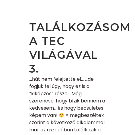
TALÁLKOZÁSOM
A TEC
VILÁGÁVAL
3.
…hát nem felejtette el… …de
fogjuk fel úgy, hogy ez is a
“kiképzés” része… Még
szerencse, hogy bízik bennem a
kedvesem….és hogy becsületes
képem van!
A megbeszéltek
szerint a következő alkalommal
már az uszodában találkozik a