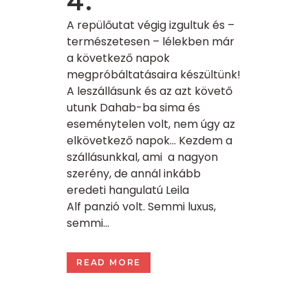
4.
A repülőutat végig izgultuk és –
természetesen – lélekben már
a következő napok
megpróbáltatásaira készültünk!
A leszállásunk és az azt követő
utunk Dahab-ba sima és
eseménytelen volt, nem úgy az
elkövetkező napok… Kezdem a
szállásunkkal, ami a nagyon
szerény, de annál inkább
eredeti hangulatú Leila
Alf panzió volt. Semmi luxus,
semmi...
READ MORE