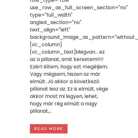
row_type="row"
use_row_as_full_screen_section="no"
type="full_width"
angled_section="no"
text_align="left"
background_image_as_pattern="without_
[vc_column]
[vc_column_text]Megvan… ez
az a pillanat, amit kerestem!!!!
Ezért éltem, hogy ezt megéljem.
Vagy mégsem, hiszen az már
elmúlt. Jó akkor a következő
pillanat lesz az. Ez is elmúlt, vége
akkor most mi legyen, lehet,
hogy már rég elmúlt a nagy
pillanat,...
READ MORE