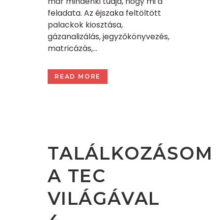
már mindenki tudja, hogy mi a
feladata. Az éjszaka feltöltött
palackok kiosztása,
gázanalizálás, jegyzőkönyvezés,
matricázás,...
READ MORE
TALÁLKOZÁSOM
A TEC
VILÁGÁVAL