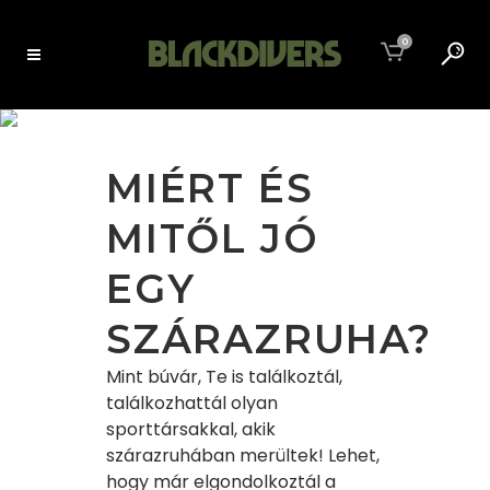
0
AUTHOR: ADMIN
MIÉRT ÉS
MITŐL JÓ
EGY
SZÁRAZRUHA?
Mint búvár, Te is találkoztál,
találkozhattál olyan
sporttársakkal, akik
szárazruhában merültek! Lehet,
hogy már elgondolkoztál a