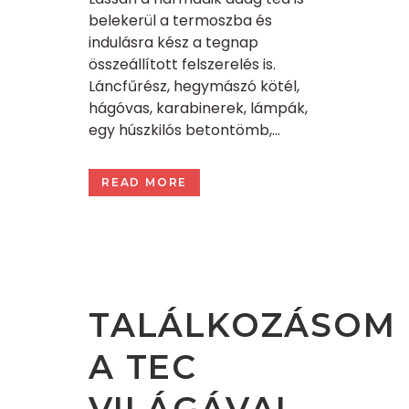
belekerül a termoszba és
indulásra kész a tegnap
összeállított felszerelés is.
Láncfűrész, hegymászó kötél,
hágóvas, karabinerek, lámpák,
egy húszkilós betontömb,...
READ MORE
TALÁLKOZÁSOM
A TEC