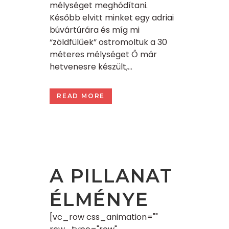
mélységet meghódítani.
Később elvitt minket egy adriai
búvártúrára és míg mi
“zöldfülűek” ostromoltuk a 30
méteres mélységet Ő már
hetvenesre készült,...
READ MORE
A PILLANAT
ÉLMÉNYE
[vc_row css_animation=""