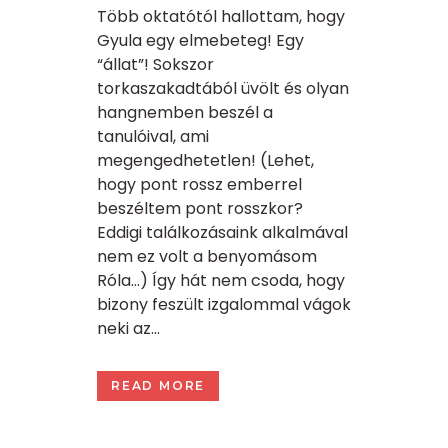
Több oktatótól hallottam, hogy
Gyula egy elmebeteg! Egy
“állat”! Sokszor
torkaszakadtából üvölt és olyan
hangnemben beszél a
tanulóival, ami
megengedhetetlen! (Lehet,
hogy pont rossz emberrel
beszéltem pont rosszkor?
Eddigi találkozásaink alkalmával
nem ez volt a benyomásom
Róla…) Így hát nem csoda, hogy
bizony feszült izgalommal vágok
neki az...
READ MORE