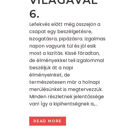
VILÁGÁVAL
6.
Lefekvés előtt még összejön a
csapat egy beszélgetésre,
iszogatásra, pipázásra. Izgalmas
napon vagyunk túl és jól esik
most a lazítás. Kissé fáradtan,
de élményekkel teli izgalommal
beszéljük át a napi
élményeinket, de
természetesen már a holnapi
merülésünket is megtervezzük.
Minden részletnek jelentőssége
van! Így a kipihentségnek is,...
READ MORE