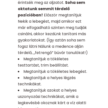
érintsék meg az aljzatot.
Soha sem
oktatunk semmit térdelő
pozícióban!
Először megtanítjuk
Nekik a lebegést, majd amikor ezt
már elfogadható szinten meg tudják
csinálni, akkor kezdünk tanítani más
gyakorlatokat. (Így aztán soha sem
fogsz látni Nálunk a medence alján
térdelő, „fetrengő” búvár tanulókat!)
Megtanítjuk a tökéletes
testtartást, trim beállítást.
Megtanítjuk a tökéletes lebegést.
Megtanítjuk a helyes légzés
technikákat.
Megtanítjuk azokat a helyes
uszonyozási technikákat, amik a
legkevésbé okoznak kárt a víz alatti