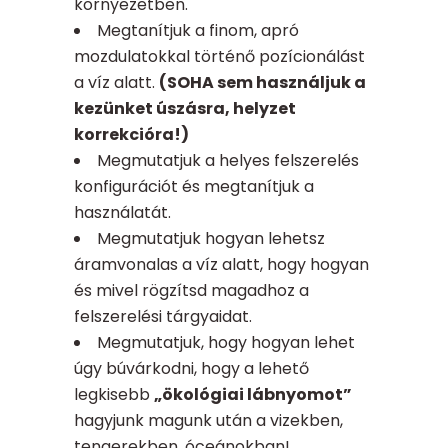
környezetben.
Megtanítjuk a finom, apró
mozdulatokkal történő pozícionálást
a víz alatt.
(SOHA sem használjuk a
kezünket úszásra, helyzet
korrekcióra!)
Megmutatjuk a helyes felszerelés
konfigurációt és megtanítjuk a
használatát.
Megmutatjuk hogyan lehetsz
áramvonalas a víz alatt, hogy hogyan
és mivel rögzítsd magadhoz a
felszerelési tárgyaidat.
Megmutatjuk, hogy hogyan lehet
úgy búvárkodni, hogy a lehető
legkisebb
„ökológiai lábnyomot”
hagyjunk magunk után a vizekben,
tengerekben, óceánokban!