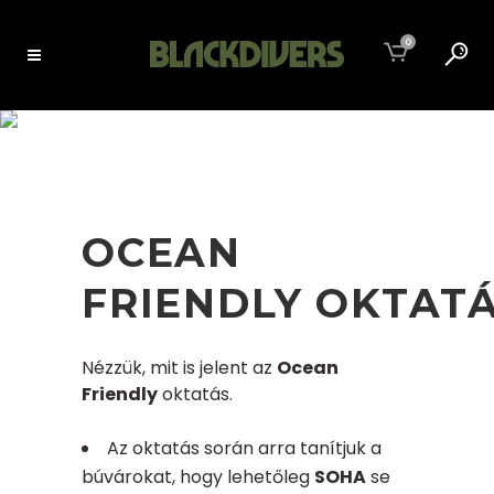
0
OCEAN FRIENDLY
OKTATÁS
OCEAN
FRIENDLY
OKTAT
Nézzük, mit is jelent az
Ocean
Friendly
oktatás.
Az oktatás során arra tanítjuk a
búvárokat, hogy lehetőleg
SOHA
se