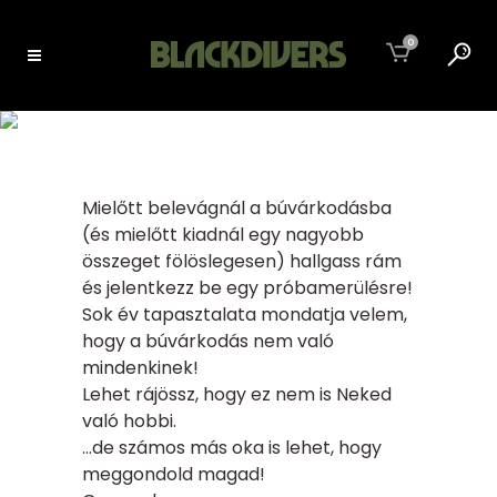
0
MIELŐTT BELEVÁGNÁL
A BÚVÁRKODÁSBA
Mielőtt belevágnál a búvárkodásba
(és mielőtt kiadnál egy nagyobb
összeget fölöslegesen) hallgass rám
és jelentkezz be egy próbamerülésre!
Sok év tapasztalata mondatja velem,
hogy a búvárkodás nem való
mindenkinek!
Lehet rájössz, hogy ez nem is Neked
való hobbi.
…de számos más oka is lehet, hogy
meggondold magad!