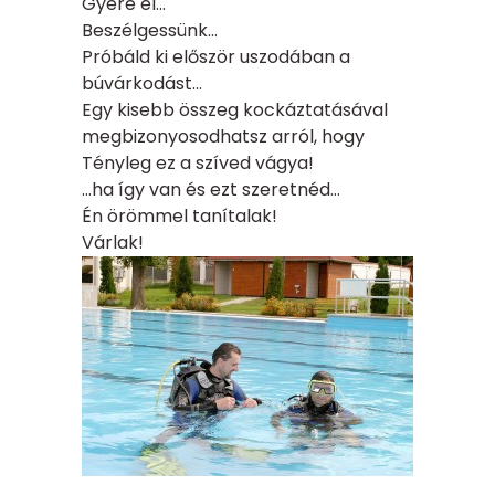
Gyere el…
Beszélgessünk…
Próbáld ki először uszodában a
búvárkodást…
Egy kisebb összeg kockáztatásával
megbizonyosodhatsz arról, hogy
Tényleg ez a szíved vágya!
…ha így van és ezt szeretnéd…
Én örömmel tanítalak!
Várlak!