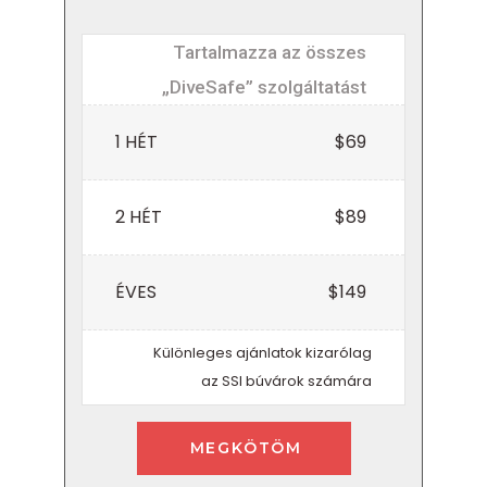
Tartalmazza az összes
„DiveSafe” szolgáltatást
1 HÉT
$69
2 HÉT
$89
ÉVES
$149
Különleges ajánlatok kizarólag
az SSI búvárok számára
MEGKÖTÖM