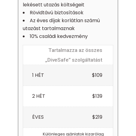
lekésett utazás költségeit
Rövidtávú biztosítások
Az éves díjak korlátlan számú
utazást tartalmaznak
10% családi kedvezmény
Tartalmazza az összes
„DiveSafe” szolgáltatást
1 HÉT
$109
2 HÉT
$139
ÉVES
$219
Különleges ajánlatok kizarólag