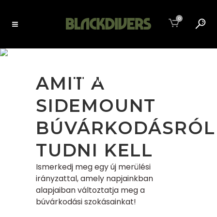
0
AMIT A SIDEMOUNT
BÚVÁRKODÁSRÓL
AMIT A
TUDNI KELL
SIDEMOUNT
BÚVÁRKODÁSRÓL
TUDNI KELL
Ismerkedj meg egy új merülési
irányzattal, amely napjainkban
alapjaiban változtatja meg a
búvárkodási szokásainkat!