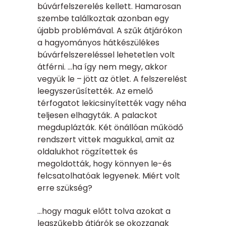
búvárfelszerelés kellett. Hamarosan
szembe találkoztak azonban egy
újabb problémával. A szűk átjárókon
a hagyományos hátkészülékes
búvárfelszereléssel lehetetlen volt
átférni. …ha így nem megy, akkor
vegyük le – jött az ötlet. A felszerelést
leegyszerűsítették. Az emelő
térfogatot lekicsinyítették vagy néha
teljesen elhagyták. A palackot
megduplázták. Két önállóan működő
rendszert vittek magukkal, amit az
oldalukhot rögzítettek és
megoldották, hogy könnyen le-és
felcsatolhatóak legyenek. Miért volt
erre szükség?
…hogy maguk előtt tolva azokat a
legszűkebb átjárók se okozzanak