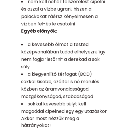
nem kell nehéz felszerelést cipelni
és azzal a vízbe ugrani, hiszen a
palackokat ráérsz kényelmesen a
vízben fel-és le csatolni
Egyéb előnyök:
a kevesebb ólmot a tested
középvonalában tudod elhelyezni, így
nem fogja “letörni” a derekad a sok
súly
a kiegyenlítő térfogat (BCD)
sokkal kisebb, ezáltal is nő merülés
közben az áramvonalasságod,
mozgékonyságod, szabadságod
sokkal kevesebb súlyt kell
magaddal cipelned egy egy utazáskor
Akkor most nézzük meg a
hátrányokat!