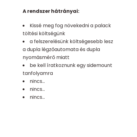
A rendszer hátrányai:
Kissé meg fog növekedni a palack
töltési költségünk
a felszerelésünk költségesebb lesz
a dupla légzőautomata és dupla
nyomásmérő miatt
be kell íratkoznunk egy sidemount
tanfolyamra
nincs…
nincs…
nincs…