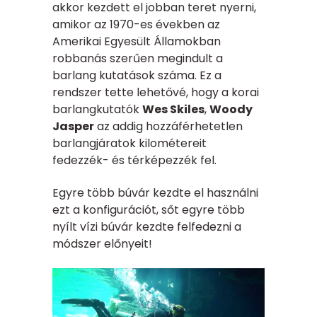
akkor kezdett el jobban teret nyerni,
amikor az 1970-es években az
Amerikai Egyesült Államokban
robbanás szerűen megindult a
barlang kutatások száma. Ez a
rendszer tette lehetővé, hogy a korai
barlangkutatók
Wes Skiles
,
Woody
Jasper
az addig hozzáférhetetlen
barlangjáratok kilométereit
fedezzék- és térképezzék fel.
Egyre több búvár kezdte el használni
ezt a konfigurációt, sőt egyre több
nyílt vízi búvár kezdte felfedezni a
módszer előnyeit!