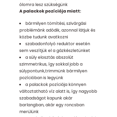
ólomra lesz szükségünk
A palackok pozíciója miatt:
bármilyen tömítési, szivárgási
problémánk adódik, azonnal látjuk és
közbe tudunk avatkozni
szabadonfolyó reduktor esetén
sem veszítjük el a gázkészletünket
a súly elosztás abszolút
szimmetrikus, így sokkal jobb a
súlypontunk,trimmünk bármilyen
pozícióban is legyünk
a palackok pozíciója könnyen
változtatható víz alatt is, így nagyobb
szabadságot kapunk akár
barlangban, akár egy roncsban
merülünk