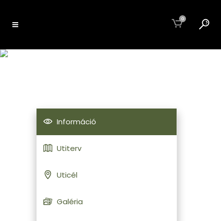
0
ADRIA – VIS
Információ
Utiterv
Uticél
Galéria