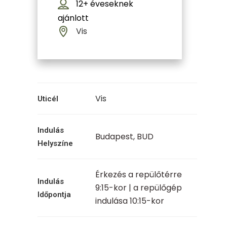
12+
éveseknek
ajánlott
Vis
Vis
Uticél
Indulás
Budapest, BUD
Helyszíne
Érkezés a repülőtérre
Indulás
9:15-kor | a repülőgép
Időpontja
indulása 10:15-kor