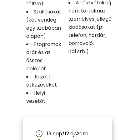
A részvételi díj
töltve)
nem tartalmaz
Szállásokat
személyes jellegű
(két vendég
kiadásokat (pl.
egy szobában
telefon, hordár,
alapon)
borravaló,
Programok
ital stb.).
árát és az
összes
belépőt
Jelzett
étkezéseket
Helyi
vezetőt
13 nap/12 éjszaka