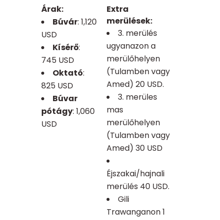
Árak:
Extra
merülések:
Búvár
: 1,120
3. merülés
USD
ugyanazon a
Kísérő
:
merülőhelyen
745 USD
(Tulamben vagy
Oktató
:
Amed) 20 USD.
825 USD
3. merüles
Búvar
mas
pótágy
: 1,060
merülőhelyen
USD
(Tulamben vagy
Amed) 30 USD
Éjszakai/hajnali
merülés 40 USD.
Gili
Trawanganon 1