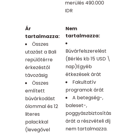
merülés 490.000
IDR
Ár
Nem
tartalmazza:
tartalmazza:
Összes
Búvárfelszerelést
utazást a Bali
(Bérlés kb 15 USD \
repülőtérre
nap)Egyéb
érkezéstől
étkezések árát
távozásig
Fakultatív
Összes
programok árát
említett
A betegség-,
búvárkodást
baleset-,
ólommal és 12
poggyászbiztosítás
literes
árát a részvételi díj
palackkal
nem tartalmazza.
(levegővel