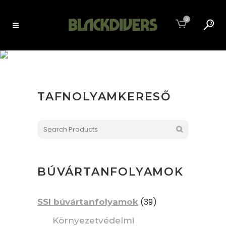
0
EXTENDED RANGE (XR)
TANFOLYAMOK
TAFNOLYAMKERESŐ
BÚVÁRTANFOLYAMOK
(39)
SSI búvártanfolyamok
Környezetvédelmi