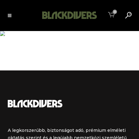
0
BALI
A legkorszerűbb, biztonságot adó, prémium elméleti
oktatás szerint és a legújabb nemzetközi szemléletű