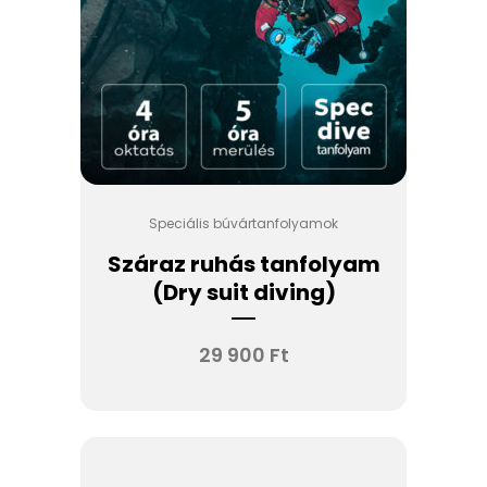
Speciális búvártanfolyamok
Száraz ruhás tanfolyam
(Dry suit diving)
29 900
Ft