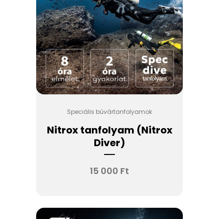
Speciális búvártanfolyamok
Nitrox tanfolyam (Nitrox
Diver)
15 000
Ft