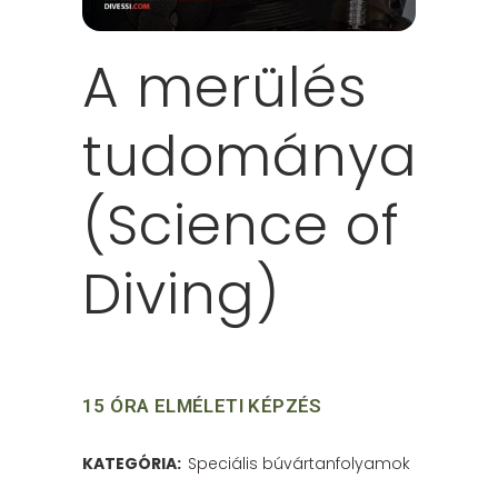
A merülés
tudománya
(Science of
Diving)
15 ÓRA ELMÉLETI KÉPZÉS
KATEGÓRIA:
Speciális búvártanfolyamok